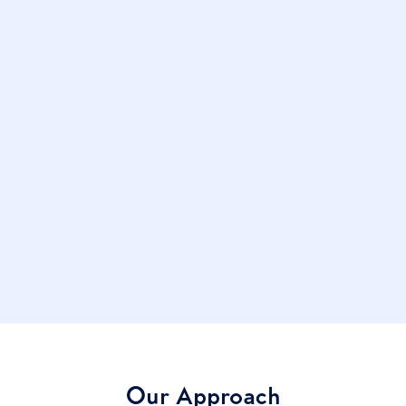
70+
Funding
Ungeschlossen
Investors
Capital D und Morgan Stanley
Valuation
Nicht bekannt gegeben
Our Approach