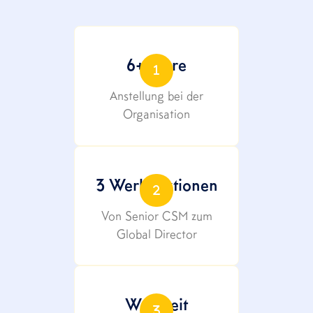
6+ Jahre
1
Anstellung bei der
Organisation
3 Werbeaktionen
2
Von Senior CSM zum
Global Director
Weltweit
3