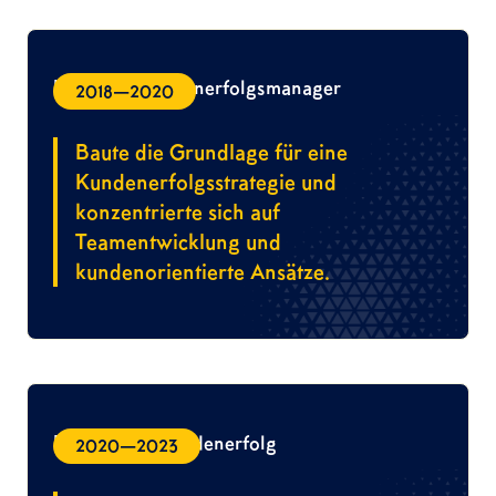
Leitender Kundenerfolgsmanager
2018—2020
Baute die Grundlage für eine
Kundenerfolgsstrategie und
konzentrierte sich auf
Teamentwicklung und
kundenorientierte Ansätze.
Direktor für Kundenerfolg
2020—2023