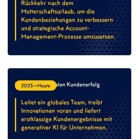
Rückkehr nach dem
Mutterschaftsurlaub, um die
Kundenbeziehungen zu verbessern
und strategische Account-
Management-Prozesse umzusetzen.
Direktor für globalen Kundenerfolg
2023—Heute
Leitet ein globales Team, treibt
Innovationen voran und liefert
erstklassige Kundenergebnisse mit
generativer KI für Unternehmen.