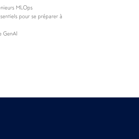
énieurs MLOps
sentiels pour se préparer à
de GenAI