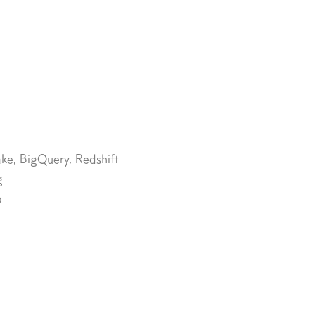
ke, BigQuery, Redshift
g
b